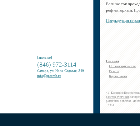
Если же ток прохо
рефлекторным. При
Предыдущая стран
[звоните]
Главная
(846) 972-3114
Об электричестве
Самара, ул. Ново-Садовая, 349
Разное
info@proresh.ru
Карта сайта
<1--Компания Простое ре
розеток, счетчиков
электро
различных объектов. Мон
--> п»ї