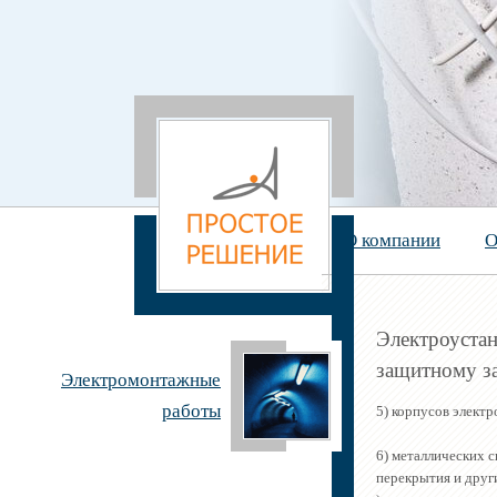
О компании
О
Электроустан
защитному з
Электромонтажные
работы
5) корпусов элект
6) металлических с
перекрытия и друг