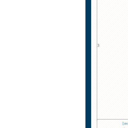
3
[зв