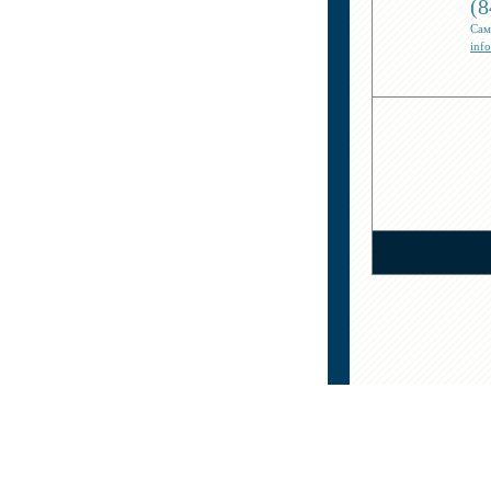
(8
Сам
inf