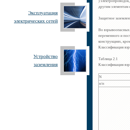
) электропроводок
другим элементам 
Эксплуатация
Защитное заземлен
электрических сетей
Во взрывоопасных 
переменного и пост
конструкциях, кро
Классификация взры
Устройство
Таблица 2.1
заземления
Классификация вз
N
п/п