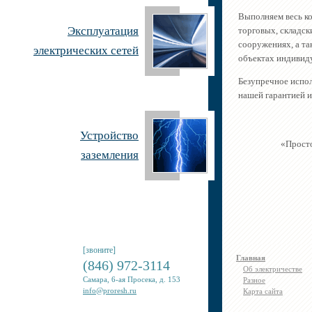
Выполняем весь ко
Эксплуатация
торговых, складск
сооружениях, а та
электрических сетей
объектах индивиду
Безупречное испо
нашей гарантией 
Устройство
«Просто
заземления
[звоните]
Главная
(846) 972-3114
Об электричестве
Самара, 6-ая Просека, д. 153
Разное
info@proresh.ru
Карта сайта