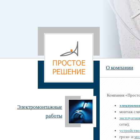
О компании
Компания «Просто
электромо
Электромонтажные
монтаж сла
работы
эксплуатац
сети);
устройство
грозо- и
мо